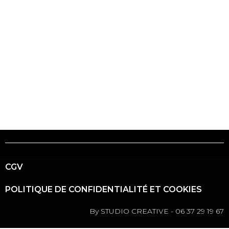
Elementor-post-
screenshot_152_2025
11-05-13-01-
51_14e674dc.png
CGV
POLITIQUE DE CONFIDENTIALITÉ ET COOKIES
By STUDIO CREATIVE - 06 37 29 19 67